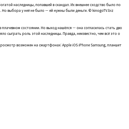
огатой наследницы, попавшей в скандал. Их внешнее сходство было по
 Но выбора у неё не было — ей нужны были деньги. © kinogoTV.biz
 в плачевном состоянии. Но выход нашёлся — она согласилась стать дво
ло сыграть роль этой наследницы. Правда, неизвестно, чем всё это о
. Просмотр возможен на смартфонах: Apple iOS iPhone Samsung, планшет