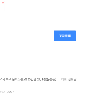
댓글등록
역시 북구 문화소통로320번길 23, 1층(문흥동)
대표
전보남
RVED.
LOGIN