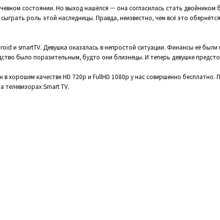
ачевном состоянии. Но выход нашёлся — она согласилась стать двойником б
сыграть роль этой наследницы. Правда, неизвестно, чем всё это обернётся.
droid и smartTV. Девушка оказалась в непростой ситуации. Финансы её были
дство было поразительным, будто они близнецы. И теперь девушке предстоя
йн в хорошем качестве HD 720p и FullHD 1080p у нас совершенно бесплатно
на телевизорах Smart TV.