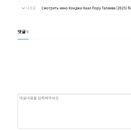
다음글
Смотреть кино Конджа Наал Пору Талаива (2025) б
댓글
0