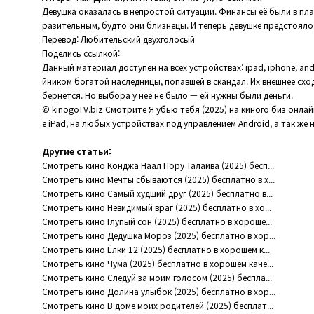
Девушка оказалась в непростой ситуации. Финансы её были в пл
разительным, будто они близнецы. И теперь девушке предстояло 
Перевод: Любительский двухголосый
Поделись ссылкой:
Данный материал доступен на всех устройствах: ipad, iphone, an
йником богатой наследницы, попавшей в скандал. Их внешнее схо
бернётся. Но выбора у неё не было — ей нужны были деньги.
© kinogoTV.biz Смотрите Я убью тебя (2025) на киного биз онла
е iPad, на любых устройствах под управлением Android, а так же 
Другие статьи:
Смотреть кино Конджа Наал Пору Талаива (2025) бесп...
Смотреть кино Мечты сбываются (2025) бесплатно в х...
Смотреть кино Самый худший друг (2025) бесплатно в...
Смотреть кино Невидимый враг (2025) бесплатно в хо...
Смотреть кино Глупый сон (2025) бесплатно в хороше...
Смотреть кино Дедушка Мороз (2025) бесплатно в хор...
Смотреть кино Ёлки 12 (2025) бесплатно в хорошем к...
Смотреть кино Чума (2025) бесплатно в хорошем каче...
Смотреть кино Следуй за моим голосом (2025) беспла...
Смотреть кино Долина улыбок (2025) бесплатно в хор...
Смотреть кино В доме моих родителей (2025) бесплат...